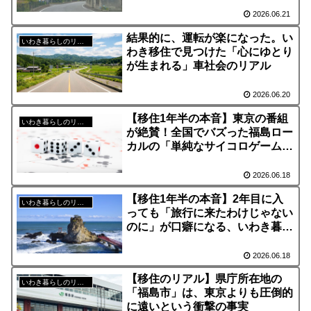
2026.06.21
結果的に、運転が楽になった。い
いわき暮らしのリアル
わき移住で見つけた「心にゆとり
が生まれる」車社会のリアル
2026.06.20
【移住1年半の本音】東京の番組
いわき暮らしのリアル
が絶賛！全国でバズった福島ロー
カルの「単純なサイコロゲーム」
に、大人の私たちが本気で叫ぶ理
由
2026.06.18
【移住1年半の本音】2年目に入
いわき暮らしのリアル
っても「旅行に来たわけじゃない
のに」が口癖になる、いわき暮ら
しの贅沢
2026.06.18
【移住のリアル】県庁所在地の
いわき暮らしのリアル
「福島市」は、東京よりも圧倒的
に遠いという衝撃の事実