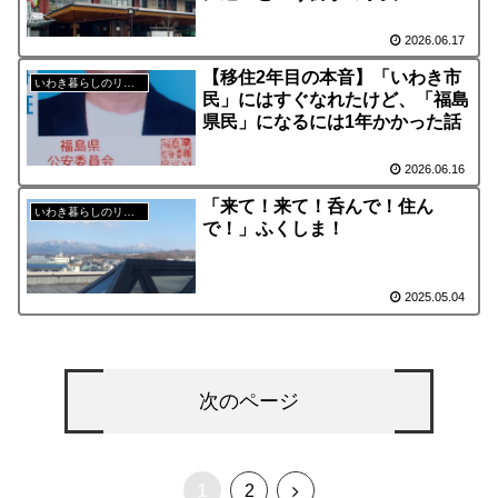
2026.06.17
【移住2年目の本音】「いわき市
いわき暮らしのリアル
民」にはすぐなれたけど、「福島
県民」になるには1年かかった話
2026.06.16
「来て！来て！呑んで！住ん
いわき暮らしのリアル
で！」ふくしま！
2025.05.04
次のページ
1
次
2