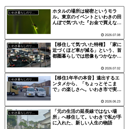
ホタルの場所は秘密というモラ
いわき暮らしのリアル
ル。東京のイベントといわきの田
んぼで気づいた『お金で買えない
自然』
2026.07.08
【移住して気づいた特権】「家に
いわき暮らしのリアル
近づくほど車が減る」という、首
都圏暮らしでは想像もつかなかっ
た新常識
2026.07.02
【移住1年半の本音】遠出するエ
いわき暮らしのリアル
ンタメから、「ちょっとそこま
で」の楽しさへ。いわき市で実感
するフットワークの軽い暮らし
2026.06.23
「元の生活の延長線ではない場
いわき暮らしのリアル
所」へ移住して。いわきで私が手
に入れた、新しい人生の物語