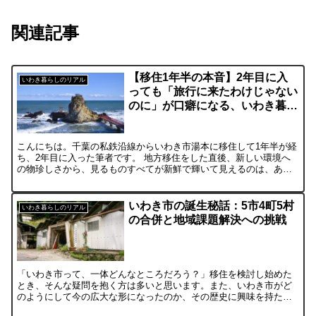
関連記事
【移住1年半の本音】2年目に入
いわき暮らしのリアル
っても「旅行に来たわけじゃない
のに」が口癖になる、いわき暮ら
しの贅沢
こんにちは。千葉の私鉄沿線からいわき市湯本に移住して1年半が経
ち、2年目に入った筆者です。 地方移住をした直後、新しい環境へ
の物珍しさから、見るものすべてが新鮮で輝いて見えるのは、ある
意味で当然のことかもしれません。いわゆる「移住のハネムー...
いわき市の誕生秘話：5市4町5村
いわき暮らしのリアル
の合併と地域課題解決への挑戦
「いわき市って、一体どんなところだろう？」移住を検討し始めた
とき、そんな疑問を抱く方は多いと思います。また、いわき市がど
のようにして今の広大な形になったのか、その歴史に興味を持たれ
る方もいるかもしれません。 現地での移住相談のとき、いわき担...