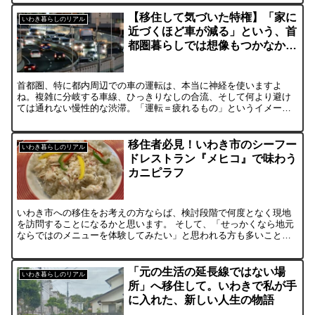
【移住して気づいた特権】「家に
いわき暮らしのリアル
近づくほど車が減る」という、首
都圏暮らしでは想像もつかなかっ
た新常識
首都圏、特に都内周辺での車の運転は、本当に神経を使いますよ
ね。複雑に分岐する車線、ひっきりなしの合流、そして何より避け
ては通れない慢性的な渋滞。「運転＝疲れるもの」というイメージ
を持っている方も多いのではないでしょうか。 私も福島県いわき
市...
移住者必見！いわき市のシーフー
いわき暮らしのリアル
ドレストラン『メヒコ』で味わう
カニピラフ
いわき市への移住をお考えの方ならば、検討段階で何度となく現地
を訪問することになるかと思います。 そして、「せっかくなら地元
ならではのメニューを体験してみたい」と思われる方も多いことで
しょう。 「地元の海産物をふんだんに使ったお寿司？」 「小...
「元の生活の延長線ではない場
いわき暮らしのリアル
所」へ移住して。いわきで私が手
に入れた、新しい人生の物語