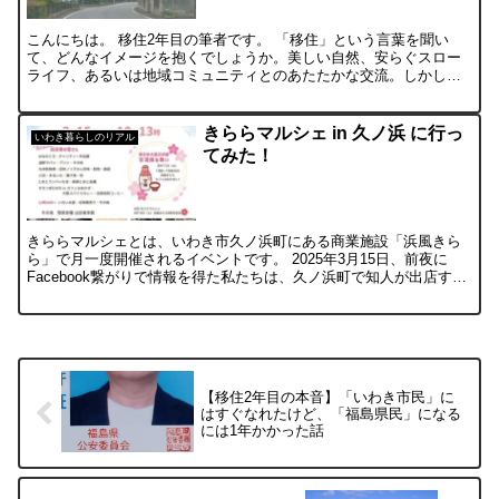
こんにちは。 移住2年目の筆者です。 「移住」という言葉を聞い
て、どんなイメージを抱くでしょうか。美しい自然、安らぐスロー
ライフ、あるいは地域コミュニティとのあたたかな交流。しかし、
実際に一歩踏み出そうとすると、多くの人が不安に感じるのもま...
きららマルシェ in 久ノ浜 に行っ
いわき暮らしのリアル
てみた！
きららマルシェとは、いわき市久ノ浜町にある商業施設「浜風きら
ら」で月一度開催されるイベントです。 2025年3月15日、前夜に
Facebook繋がりで情報を得た私たちは、久ノ浜町で知人が出店する
イベントがあるらしいとのことで行ってみることに...
【移住2年目の本音】「いわき市民」に
はすぐなれたけど、「福島県民」になる
には1年かかった話