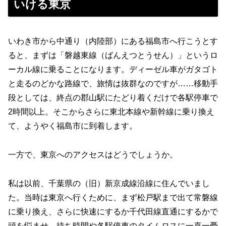
いける東京
いわき市から中通り（内陸部）にある福島市へ行こうとす
ると、まずは「磐越東線（ばんえつとうせん）」というロ
ーカル線に乗ることになります。ディーゼル車がガタゴト
と走るのどかな路線で、旅情は抜群なのですが……移動手
段としては、終点の郡山駅にたどり着くだけで各駅停車で
2時間以上。そこからさらに東北本線や新幹線に乗り換え
て、ようやく福島市に到着します。
一方で、東京へのアクセスはどうでしょうか。
私は以前、千葉県の（旧）新京成線沿線に住んでいまし
た。当時は東京へ行くために、まず松戸駅まで出て常磐線
に乗り換え、さらに快速にするか千代田線直通にするかで
頭を悩ませ、待ち時間や各駅停車のタイムロスに一喜一憂